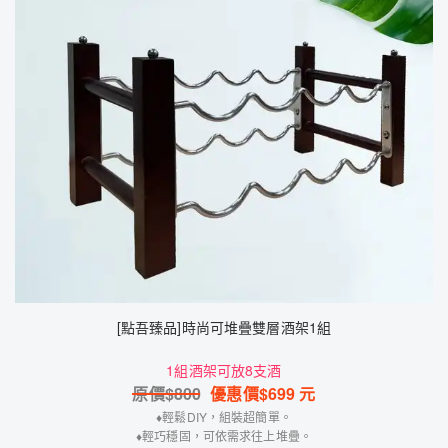
[點吾臻品]時尚可堆疊雙層酒架1組
1組酒架可放8支酒
原價$
800
優惠價$
699
元
♦️輕鬆DIY，組裝超簡單。
♦️輕巧穩固，可依需求往上堆疊。