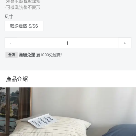
-如雲朵般輕盈蓬鬆
-可機洗洗後不變形
尺寸
藍調織藝 S/SS
-
+
滿額免運
滿1000免運費!
全店
產品介紹