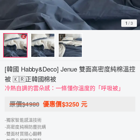
1
/
3
[韓國 Habby&Deco] Jenue 雙面高密度純棉溫控
被 🇰🇷正韓國棉被
冷熱自調的雲朵感：一條懂你溫度的「呼吸被」
原價$
4980
優惠價$
3250
元
-獨家智能感溫技術
-高密度純棉防塵抗螨
-雙面材質隨心翻轉