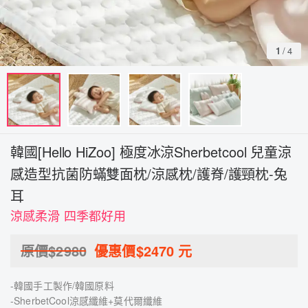
1
/
4
韓國[Hello HiZoo] 極度冰涼Sherbetcool 兒童涼
感造型抗菌防蟎雙面枕/涼感枕/護脊/護頸枕-兔
耳
涼感柔滑 四季都好用
原價$
2980
優惠價$
2470
元
-韓國手工製作/韓國原料
-SherbetCool涼感纖維+莫代爾纖維