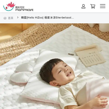
韓國[Hello HiZoo] 極度冰涼Sherbetcool 兒童涼感造型抗菌防蟎雙面枕/涼感枕/護脊/護頸枕-兔耳
首頁