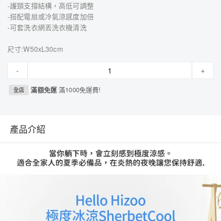
-護頸支撐結構，高低可調整
-搭配電扇或冷氣涼感度加倍
-可套洗衣網丟洗衣機清洗
尺寸:W50xL30cm
-
+
滿額免運
滿1000免運費!
全店
產品介紹