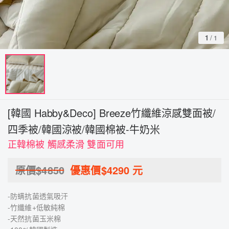
1
/
1
[韓國 Habby&Deco] Breeze竹纖維涼感雙面被/
四季被/韓國涼被/韓國棉被-牛奶米
正韓棉被 觸感柔滑 雙面可用
原價$
4850
優惠價$
4290
元
-防螨抗菌透氣吸汗
-竹纖維+低敏純棉
-天然抗菌玉米棉