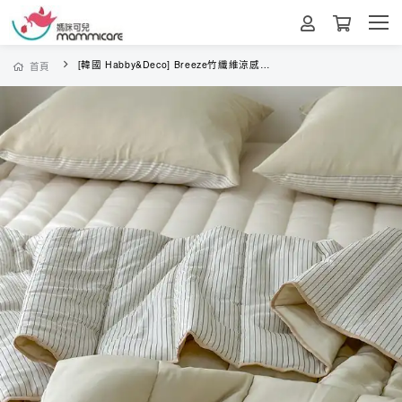
[韓國 Habby&Deco] Breeze竹纖維涼感雙面被/四季被/韓國涼被/韓國棉被-牛奶米
首頁