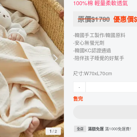
100%棉 輕量柔軟透氣
原價$
1780
優惠價
-韓國手工製作/韓國原料
-安心無螢光劑
-韓國KC認證通過
-陪伴孩子睡覺的好幫手
尺寸:W70xL70cm
-
售完
滿額免運
滿1000免運費!
全店
1
/
2