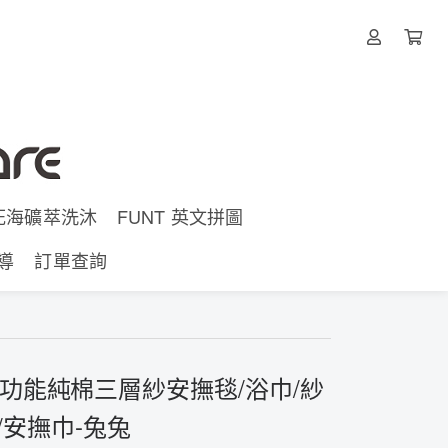
d 死海礦萃洗沐
FUNT 英文拼圖
導
訂單查詢
oo]多功能純棉三層紗安撫毯/浴巾/紗
/安撫巾-兔兔