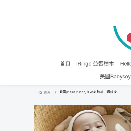
首頁
iRingo 益智積木
Hel
美國Babyso
韓國[Hello HiZoo]多功能純棉三層紗安撫毯/浴巾/紗布巾/咬咬巾/口水巾/安撫巾-兔兔
首頁