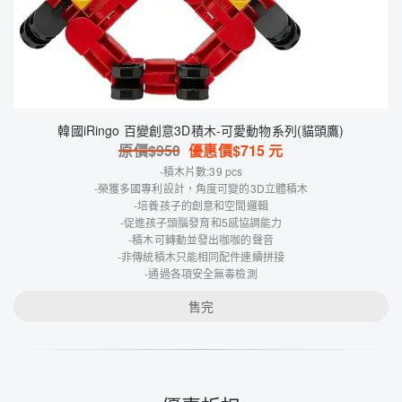
韓國iRingo 百變創意3D積木-可愛動物系列(貓頭鷹)
原價$
950
優惠價$
715
元
-積木片數:39 pcs
-榮獲多國專利設計，角度可變的3D立體積木
-培養孩子的創意和空間邏輯
-促進孩子頭腦發育和5感協調能力
-積木可轉動並發出咖咖的聲音
-非傳統積木只能相同配件連續拼接
-通過各項安全無毒檢測
售完