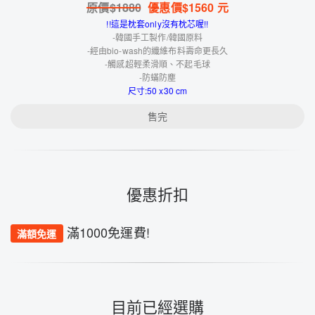
原價$
1880
優惠價$
1560
元
!!這是枕套only沒有枕芯喔!!
-韓國手工製作/韓國原料
-經由bio-wash的纖維布料壽命更長久
-觸感超輕柔滑順、不起毛球
-防蟎防塵
尺寸:50 x30 cm
售完
優惠折扣
滿1000免運費!
滿額免運
目前已經選購