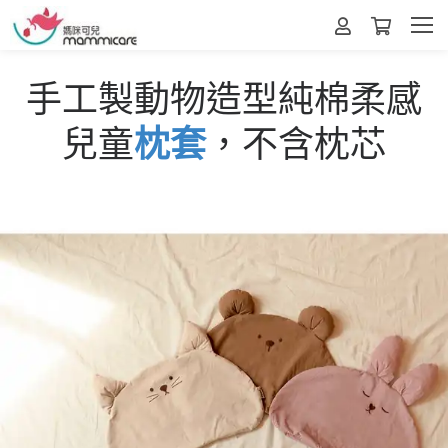
手工製動物造型純棉柔感
兒童
枕套
，不含枕芯