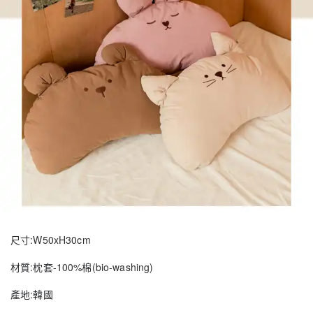
:W50xH30cm
尺寸
:
-100%
(bio-washing)
材質
枕套
棉
:
產地
韓國