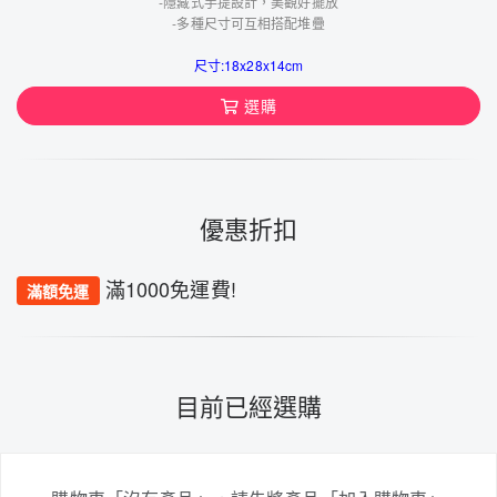
-隱藏式手提設計，美觀好擺放
-多種尺寸可互相搭配堆疊
尺寸:18x28x14cm
選購
優惠折扣
滿1000免運費!
滿額免運
目前已經選購