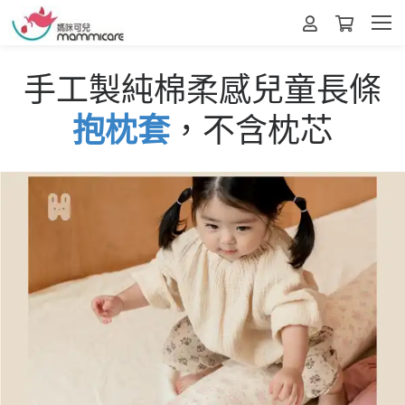
手工製純棉柔感兒童長條
抱枕套
，不含枕芯