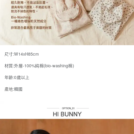
:W14xH85cm
尺寸
:
-100%
(bio-washing
)
材質
外層
純棉
棉
:0
年齡
歲以上
產地
:
韓國