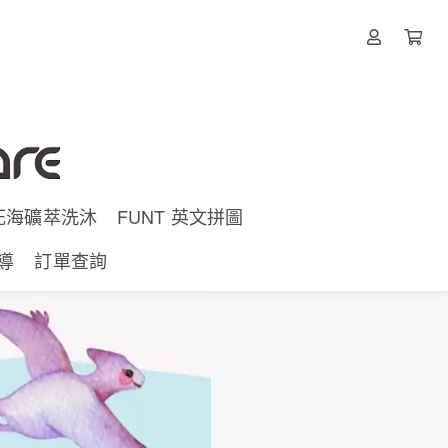
d 死海礦萃洗沐
FUNT 英文拼圖
導
訂單查詢